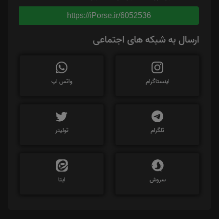
https://iPorse.ir/6052536
ارسال به شبکه های اجتماعی
اینستاگرام
واتس اپ
تلگرام
توئیتر
سروش
ایتا