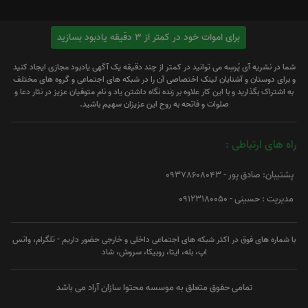
برای اموات خود در کمتر از 3 دقیقه یادبود بسازید
شما در نشریه آی پُرسِه می توانید در کمتر از چند دقیقه یک آگهی یادبود مجازی ایجاد کنید
و برای دوستان و آشنایان لینک اختصاصی آن را در شبکه های اجتماعی و گروه های مختلف
به اشتراک بگذارید و با این کار علاوه بر زنده نگاه داشتن یاد و نام متوفیان عزیز در نثار دعا و
صلوات و فاتحه به روح این عزیزان سهیم باشید.
راه های ارتباطی :
پشتیبان: صادق پور - 09378608043
مدیریت : حسینی - 09123180050
با شماره های فوق در اکثر شبکه های اجتماعی داخلی و خارجی حضور داریم - تلگرام، واتس
اپ، بله، ایتا، روبیکا، سروش، شاد
تمامی حقوق متعلق به موسسه محتوا سازان آراد می باشد