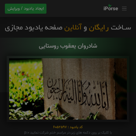
ایجاد یادبود / ویرایش
شادروان یعقوب روستایی
کد یادبود : 6052597
با کلیک بر روی دکمه های زیر،در مراسم ختم شرکت نمایید p:0