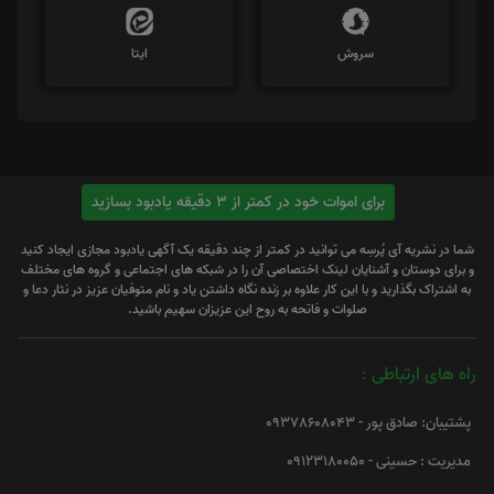
سروش
ایتا
برای اموات خود در کمتر از 3 دقیقه یادبود بسازید
شما در نشریه آی پُرسِه می توانید در کمتر از چند دقیقه یک آگهی یادبود مجازی ایجاد کنید
و برای دوستان و آشنایان لینک اختصاصی آن را در شبکه های اجتماعی و گروه های مختلف
به اشتراک بگذارید و با این کار علاوه بر زنده نگاه داشتن یاد و نام متوفیان عزیز در نثار دعا و
صلوات و فاتحه به روح این عزیزان سهیم باشید.
راه های ارتباطی :
پشتیبان: صادق پور - 09378608043
مدیریت : حسینی - 09123180050