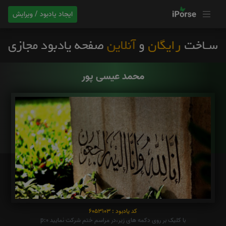
ایجاد یادبود / ویرایش
محمد عیسی پور
کد یادبود : 6053103
با کلیک بر روی دکمه های زیر،در مراسم ختم شرکت نمایید p:0