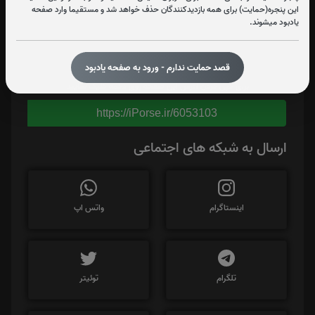
این پنجره(حمایت) برای همه بازدیدکنندگان حذف خواهد شد و مستقیما وارد صفحه
یادبود میشوند.
قصد حمایت ندارم - ورود به صفحه یادبود
برای کپی کردن آدرس این صفحه روی دکمه کلیک نمایید
https://iPorse.ir/6053103
ارسال به شبکه های اجتماعی
اینستاگرام
واتس اپ
تلگرام
توئیتر