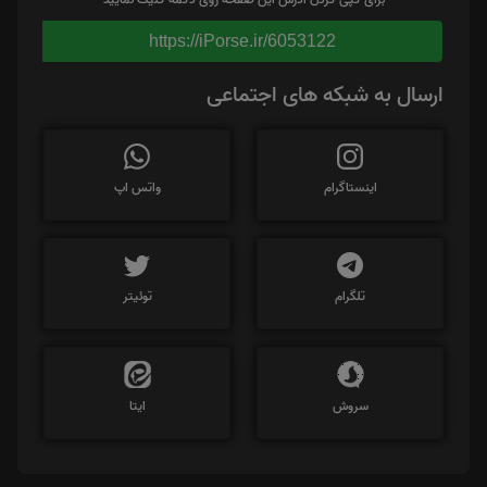
https://iPorse.ir/6053122
ارسال به شبکه های اجتماعی
اینستاگرام
واتس اپ
تلگرام
توئیتر
سروش
ایتا