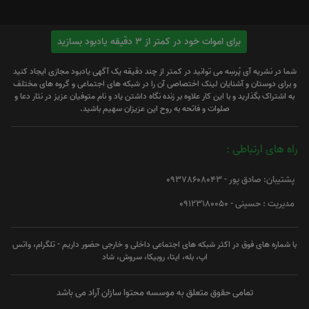
برای اموات خود در کمتر از 3 دقیقه یادبود بسازید
شما در نشریه آی پُرسِه می توانید در کمتر از چند دقیقه یک آگهی یادبود مجازی ایجاد کنید
و برای دوستان و آشنایان لینک اختصاصی آن را در شبکه های اجتماعی و گروه های مختلف
به اشتراک بگذارید و با این کار علاوه بر زنده نگاه داشتن یاد و نام متوفیان عزیز در نثار دعا و
صلوات و فاتحه به روح این عزیزان سهیم باشید.
راه های ارتباطی :
پشتیبان: صادق پور - 09378608043
مدیریت : حسینی - 09123180050
با شماره های فوق در اکثر شبکه های اجتماعی داخلی و خارجی حضور داریم - تلگرام، واتس
اپ، بله، ایتا، روبیکا، سروش، شاد
تمامی حقوق متعلق به موسسه محتوا سازان آراد می باشد