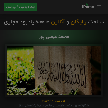
ایجاد یادبود / ویرایش
محمد عیسی پور
کد یادبود : 6053122
با کلیک بر روی دکمه های زیر،در مراسم ختم شرکت نمایید p:0