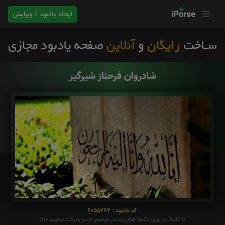
ایجاد یادبود / ویرایش
شادروان فرحناز شيرگير
کد یادبود : 6055262
با کلیک بر روی دکمه های زیر،در مراسم ختم شرکت نمایید p:0