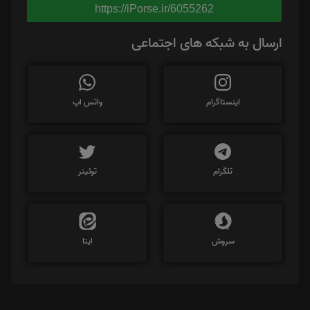
https://iPorse.ir/6055262
ارسال به شبکه های اجتماعی
اینستاگرام
واتس اپ
تلگرام
توئیتر
سروش
ایتا