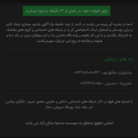
برای اموات خود در کمتر از 3 دقیقه یادبود بسازید
شما در نشریه آی پُرسِه می توانید در کمتر از چند دقیقه یک آگهی یادبود مجازی ایجاد کنید
و برای دوستان و آشنایان لینک اختصاصی آن را در شبکه های اجتماعی و گروه های مختلف
به اشتراک بگذارید و با این کار علاوه بر زنده نگاه داشتن یاد و نام متوفیان عزیز در نثار دعا و
صلوات و فاتحه به روح این عزیزان سهیم باشید.
راه های ارتباطی :
پشتیبان: صادق پور - 09378608043
مدیریت : حسینی - 09123180050
با شماره های فوق در اکثر شبکه های اجتماعی داخلی و خارجی حضور داریم - تلگرام، واتس
اپ، بله، ایتا، روبیکا، سروش، شاد
تمامی حقوق متعلق به موسسه محتوا سازان آراد می باشد