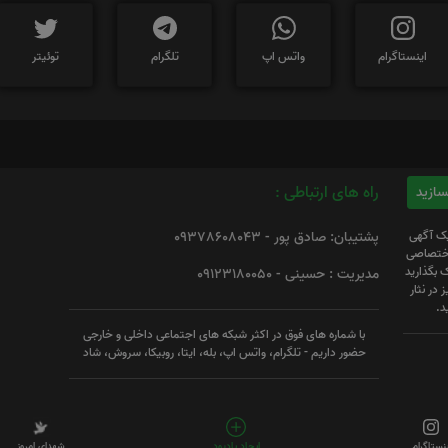
اینستاگرام
واتس اپ
تلگرام
توئیتر
راه های ارتباطی :
یک آگهی
پشتیبان: صادق پور - 09378608043
 اختصاصی
 بگذارید
مدیریت : حسینی - 09123180050
 در نثار
د.
با شماره های فوق در اکثر شبکه های اجتماعی داخلی و خارجی
حضور داریم - تلگرام، واتس اپ، بله، ایتا، روبیکا، سروش، شاد
ینستاگرام
ایجاد یادبود
شهدای امروز