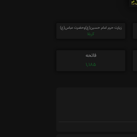
زیارت حرم امام حسین(ع)وحضرت عباس(ع)
کربلا
فاتحه
1,185