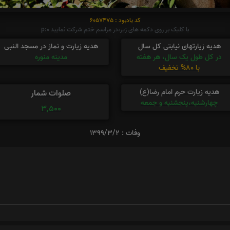
کد یادبود : 6057475
با کلیک بر روی دکمه های زیر،در مراسم ختم شرکت نمایید p:0
هدیه زیارتهای نیابتی کل سال
هدیه زیارت و نماز در مسجد النبی
در کل طول یک سال، هر هفته
مدینه منوره
با 80% تخفیف
هدیه زیارت حرم امام رضا(ع)
صلوات شمار
چهارشنبه،پنجشنبه و جمعه
3,500
وفات : ۱۳۹۹/۳/۲