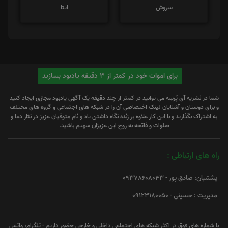
سروش
ایتا
برای اموات خود در کمتر از 3 دقیقه یادبود بسازید
شما در نشریه آی پُرسِه می توانید در کمتر از چند دقیقه یک آگهی یادبود مجازی ایجاد کنید
و برای دوستان و آشنایان لینک اختصاصی آن را در شبکه های اجتماعی و گروه های مختلف
به اشتراک بگذارید و با این کار علاوه بر زنده نگاه داشتن یاد و نام متوفیان عزیز در نثار دعا و
صلوات و فاتحه به روح این عزیزان سهیم باشید.
راه های ارتباطی :
پشتیبان: صادق پور - 09378608043
مدیریت : حسینی - 09123180050
با شماره های فوق در اکثر شبکه های اجتماعی داخلی و خارجی حضور داریم - تلگرام، واتس