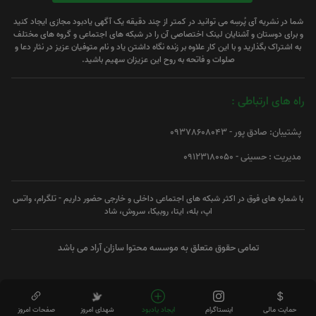
شما در نشریه آی پُرسِه می توانید در کمتر از چند دقیقه یک آگهی یادبود مجازی ایجاد کنید
و برای دوستان و آشنایان لینک اختصاصی آن را در شبکه های اجتماعی و گروه های مختلف
به اشتراک بگذارید و با این کار علاوه بر زنده نگاه داشتن یاد و نام متوفیان عزیز در نثار دعا و
صلوات و فاتحه به روح این عزیزان سهیم باشید.
راه های ارتباطی :
پشتیبان: صادق پور - 09378608043
مدیریت : حسینی - 09123180050
با شماره های فوق در اکثر شبکه های اجتماعی داخلی و خارجی حضور داریم - تلگرام، واتس
اپ، بله، ایتا، روبیکا، سروش، شاد
تمامی حقوق متعلق به موسسه محتوا سازان آراد می باشد
حمایت مالی
اینستاگرام
ایجاد یادبود
شهدای امروز
صفحات امروز