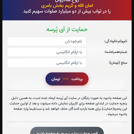
روح شادروان
امان الله و کریم بخش بامری
را در ثواب بیش از دو میلیارد صلوات سهیم کنید
حمایت از آی پُرسه
سوره احزاب:
صوت سوره احزاب
نام‌و‌نام‌خانوادگی:
شماره‌همراه‌شما:
مبلغ (تومان):
سوره صافات:
صوت سوره صافات
پرداخت
----
تومان
این صفحه یادبود به صورت رایگان در سایت آی پُرسه ایجاد شده است، به همین دلیل
سوره یاسین:
پنجره حمایت در ابتدای صفحه برای کاربران نمایش داده میشود، و بعد از اولین حمایت
این پنجره(حمایت) برای همه بازدیدکنندگان حذف خواهد شد و مستقیما وارد صفحه
صوت سوره یاسین
یادبود میشوند.
قصد حمایت ندارم - ورود به صفحه یادبود