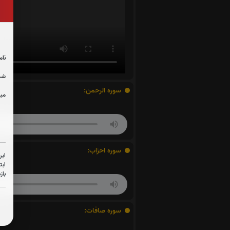
نام
شما
سوره الرحمن:
مبل
سوره احزاب:
این
ابت
باز
سوره صافات: