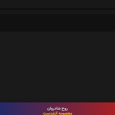
روح شادروان
معصومه آتشدست