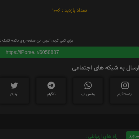
تعداد بازدید : 1006
برای کپی کردن آدرس این صفحه روی دکمه کلیک نم
https://iPorse.ir/6058887
رسال به شبکه های اجتماعی
اینستاگرام
واتس اپ
تلگرام
توئیتر
راه های ارتباطی :