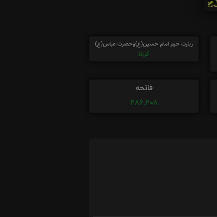
زیارت حرم امام حسین(ع)وحضرت عباس(ع)
کربلا
فاتحه
286,208