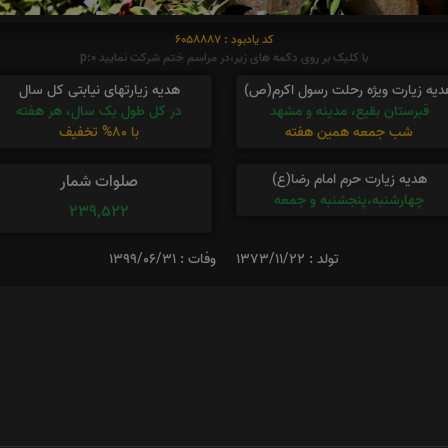
کد یادبود : 6058887
با کلیک بر روی دکمه های زیر،در مراسم ختم شرکت نمایید p:0
دیه زیارت ویژه رحلت رسول اکرم(ص)
هدیه زیارتهای نیابتی کل سال
قبرستان بقیع، مدینه و مشهد
در کل طول یک سال، هر هفته
شب جمعه همین هفته
با 80% تخفیف
هدیه زیارت حرم امام رضا(ع)
صلوات شمار
چهارشنبه،پنجشنبه و جمعه
239,522
تولد : 1373/11/22
وفات : 1399/06/31