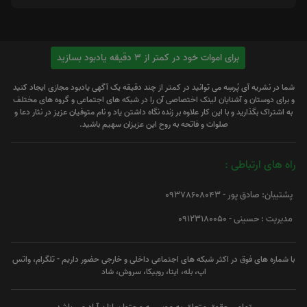
برای اموات خود در کمتر از 3 دقیقه یادبود بسازید
شما در نشریه آی پُرسِه می توانید در کمتر از چند دقیقه یک آگهی یادبود مجازی ایجاد کنید
و برای دوستان و آشنایان لینک اختصاصی آن را در شبکه های اجتماعی و گروه های مختلف
به اشتراک بگذارید و با این کار علاوه بر زنده نگاه داشتن یاد و نام متوفیان عزیز در نثار دعا و
صلوات و فاتحه به روح این عزیزان سهیم باشید.
راه های ارتباطی :
پشتیبان: صادق پور - 09378608043
مدیریت : حسینی - 09123180050
با شماره های فوق در اکثر شبکه های اجتماعی داخلی و خارجی حضور داریم - تلگرام، واتس
اپ، بله، ایتا، روبیکا، سروش، شاد