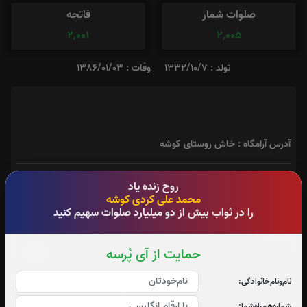
صلوات شمار
فاتحه
2,001
2,005
تولد : 1332/10/7
وفات : 1386/01/03
آدرس آرامگاه : خاش روستای کوشه
روح زنده یاد
محمد علی کردی کوشه
را در ثواب بیش از دو میلیارد صلوات سهیم کنید
فاتحه
حمایت از آی پُرسه
نام‌و‌نام‌خانوادگی:
شماره‌همراه‌شما: