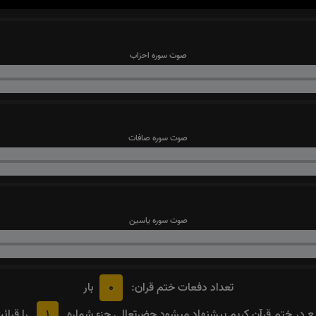
صوت سوره احزاب
صوت سوره صافات
صوت سوره یاسین
0
تعداد دفعات ختم قران:
بار
1
 در ختم قرآن کریم پیشنهاد میشود حضرتعالی جزء شماره
را قرائ