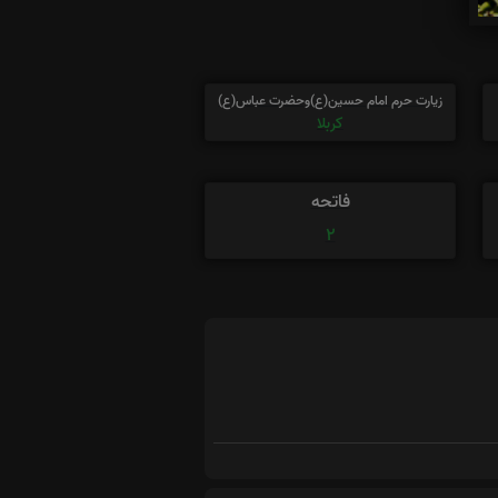
زیارت حرم امام حسین(ع)وحضرت عباس(ع)
کربلا
فاتحه
2