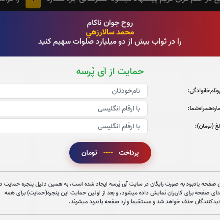
روح جوان ناکام
محمد سالارزهي
جزء 3
جزء 4
ج
را در ثواب بیش از دو میلیارد صلوات سهیم کنید
0
بار
0
بار
حمایت از آی پُرسه
جزء 9
جزء 10
ج
‌و‌نام‌خانوادگی:
0
بار
0
بار
ره‌همراه‌شما:
غ (تومان):
جزء 15
جزء 16
جز
پرداخت
----
تومان
0
بار
0
بار
 صفحه یادبود به صورت رایگان در سایت آی پُرسه ایجاد شده است، به همین دلیل پنجره حمایت در
جزء 21
جزء 22
جز
دای صفحه برای کاربران نمایش داده میشود، و بعد از اولین حمایت این پنجره(حمایت) برای همه
دیدکنندگان حذف خواهد شد و مستقیما وارد صفحه یادبود میشوند.
0
بار
0
بار