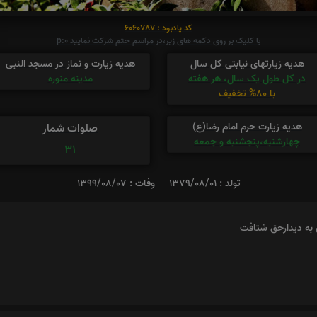
کد یادبود : 6060787
با کلیک بر روی دکمه های زیر،در مراسم ختم شرکت نمایید p:0
هدیه زیارتهای نیابتی کل سال
هدیه زیارت و نماز در مسجد النبی
در کل طول یک سال، هر هفته
مدینه منوره
با 80% تخفیف
هدیه زیارت حرم امام رضا(ع)
صلوات شمار
چهارشنبه،پنجشنبه و جمعه
31
تولد : 1379/08/01
وفات : 1399/08/07
 به ديدارحق شتافت