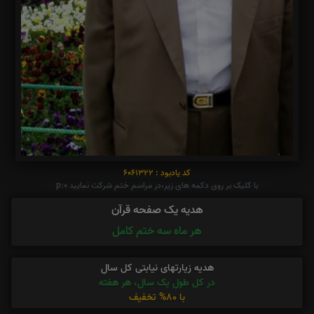
کد یادبود : 6061322
با کلیک بر روی دکمه های زیر،در مراسم ختم شرکت نمایید p:0
هدیه یک صفحه قرآن
هر ماه سه ختم کامل
هدیه زیارتهای نیابتی کل سال
در کل طول یک سال، هر هفته
با 80% تخفیف