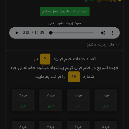
زیارت عاشورا:
24
بار
قرائت زیارت عاشورا را تقبل میکنم
صوت زیارت عاشورا - فانی
متن زیارت عاشورا
2
تعداد دفعات ختم قران:
بار
جهت تسریع در ختم قرآن کریم پیشنهاد میشود حضرتعالی جزء
14
شماره
را قرائت بفرمایید
جزء 1
جزء 2
جزء 3
جزء 4
5
بار
4
بار
3
بار
3
بار
جزء 5
جزء 6
جزء 7
جزء 8