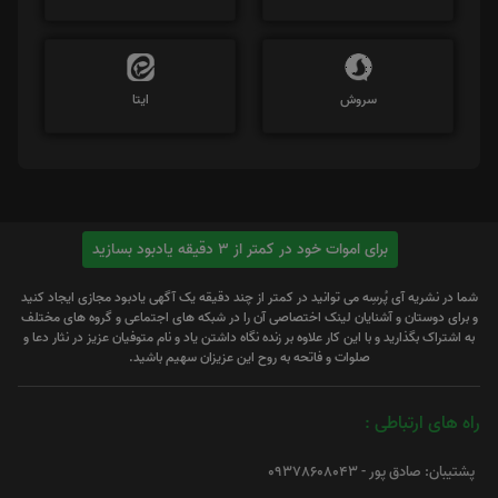
سروش
ایتا
برای اموات خود در کمتر از 3 دقیقه یادبود بسازید
شما در نشریه آی پُرسِه می توانید در کمتر از چند دقیقه یک آگهی یادبود مجازی ایجاد کنید
و برای دوستان و آشنایان لینک اختصاصی آن را در شبکه های اجتماعی و گروه های مختلف
به اشتراک بگذارید و با این کار علاوه بر زنده نگاه داشتن یاد و نام متوفیان عزیز در نثار دعا و
صلوات و فاتحه به روح این عزیزان سهیم باشید.
راه های ارتباطی :
پشتیبان: صادق پور - 09378608043