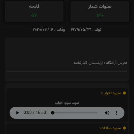
صلوات شمار
فاتحه
57
890
تولد : 1979/05/31
وفات : 2020/03/14
آدرس آرامگاه : آرامستان کنارتخته
سوره احزاب:
صوت سوره احزاب
سوره صافات: