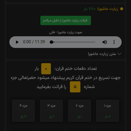
زیارت عاشورا:
780
بار
قرائت زیارت عاشورا را تقبل میکنم
صوت زیارت عاشورا - فانی
متن زیارت عاشورا
0
تعداد دفعات ختم قران:
بار
جهت تسریع در ختم قرآن کریم پیشنهاد میشود حضرتعالی جزء
5
شماره
را قرائت بفرمایید
جزء 1
جزء 2
جزء 3
جزء 4
7
بار
1
بار
1
بار
3
بار