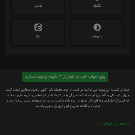
تلگرام
توئیتر
سروش
ایتا
برای اموات خود در کمتر از 3 دقیقه یادبود بسازید
شما در نشریه آی پُرسِه می توانید در کمتر از چند دقیقه یک آگهی یادبود مجازی ایجاد کنید
و برای دوستان و آشنایان لینک اختصاصی آن را در شبکه های اجتماعی و گروه های مختلف
به اشتراک بگذارید و با این کار علاوه بر زنده نگاه داشتن یاد و نام متوفیان عزیز در نثار دعا و
صلوات و فاتحه به روح این عزیزان سهیم باشید.
راه های ارتباطی :