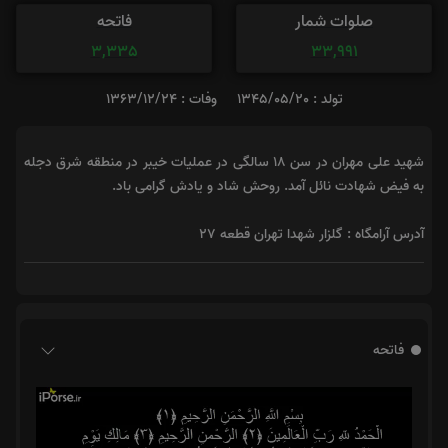
صلوات شمار
فاتحه
3,335
33,991
تولد : 1345/05/20
وفات : 1363/12/24
شهید علی مهران در سن 18 سالگی در عملیات خیبر در منطقه شرق دجله
به فیض شهادت نائل آمد. روحش شاد و یادش گرامی باد.
آدرس آرامگاه : گلزار شهدا تهران قطعه 27
فاتحه