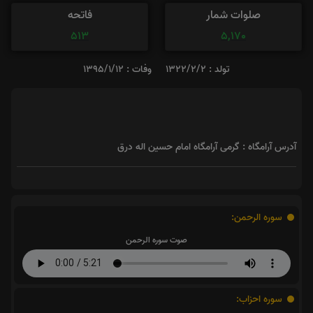
صلوات شمار
فاتحه
513
5,170
تولد : 1322/2/2
وفات : 1395/1/12
آدرس آرامگاه : گرمی آرامگاه امام حسین اله درق
سوره الرحمن:
صوت سوره الرحمن
سوره احزاب: