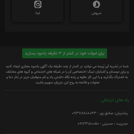
سروش
ایتا
برای اموات خود در کمتر از 3 دقیقه یادبود بسازید
شما در نشریه آی پُرسِه می توانید در کمتر از چند دقیقه یک آگهی یادبود مجازی ایجاد کنید
و برای دوستان و آشنایان لینک اختصاصی آن را در شبکه های اجتماعی و گروه های مختلف
به اشتراک بگذارید و با این کار علاوه بر زنده نگاه داشتن یاد و نام متوفیان عزیز در نثار دعا و
صلوات و فاتحه به روح این عزیزان سهیم باشید.
راه های ارتباطی :
پشتیبان: صادق پور - 09378608043
مدیریت : حسینی - 09123180050