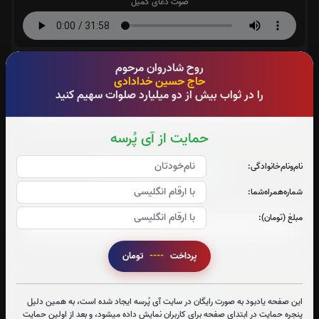
صوت دعای کمیل
دعای عهد:
روح شادروان مرحوم
حاج حسین خدادادی
صوت دعای عهد
را در ثواب بیش از دو میلیارد صلوات سهیم کنید
حمایت از آی پُرسه
دعای نادعلی:
0
بار
نام‌و‌نام‌خانوادگی:
قرائت دعای نادعلی را تقبل میکنم
شماره‌همراه‌شما:
صوت دعای نادعلی
مبلغ (تومان):
متن دعای نادعلی
پرداخت
----
تومان
روضه مسلم:
0
بار
این صفحه یادبود به صورت رایگان در سایت آی پُرسه ایجاد شده است، به همین دلیل
قرائت روضه مسلم را تقبل میکنم
پنجره حمایت در ابتدای صفحه برای کاربران نمایش داده میشود، و بعد از اولین حمایت