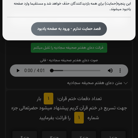
این پنجره(حمایت) برای همه بازدیدکنندگان حذف خواهد شد و مستقیما وارد صفحه
یادبود میشوند.
صوت روضه مسلم - کریمی
قصد حمایت ندارم - ورود به صفحه یادبود
دعای هفتم صحیفه سجادیه:
0
بار
قرائت دعای هفتم صحیفه سجادیه را تقبل میکنم
صوت دعای هفتم صحیفه سجادیه - فانی
متن دعای هفتم صحیفه سجادیه
1
تعداد دفعات ختم قران:
بار
جهت تسریع در ختم قرآن کریم پیشنهاد میشود حضرتعالی جزء
1
شماره
را قرائت بفرمایید
جزء 1
جزء 2
جزء 3
جزء 4