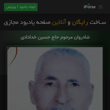
ایجاد یادبود / ویرایش
شادروان مرحوم حاج حسین خدادادی