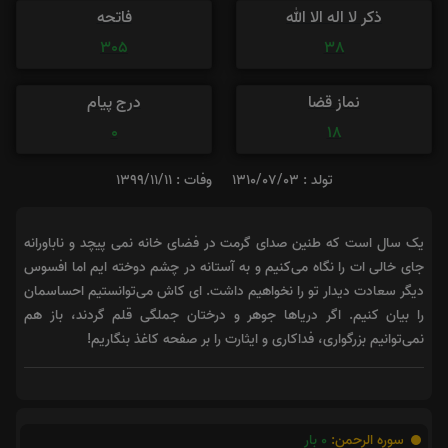
ذکر لا اله الا الله
فاتحه
305
38
نماز قضا
درج پیام
0
18
تولد : 1310/07/03
وفات : 1399/11/11
یک سال است که طنین صدای گرمت در فضای خانه نمی پیچد و ناباورانه
جای خالی ات را نگاه می‌کنیم و به آستانه در چشم دوخته ایم اما افسوس
دیگر سعادت دیدار تو را نخواهیم داشت. ای کاش می‌توانستیم احساسمان
را بیان کنیم. اگر دریاها جوهر و درختان جملگی قلم گردند، باز هم
نمی‌توانیم بزرگواری، فداکاری و ایثارت را بر صفحه کاغذ بنگاریم!
سوره الرحمن:
0
بار