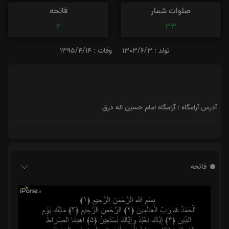
صلوات شمار
فاتحه
2
33
تولد : 1303/6/3
وفات : 1395/4/14
آدرس آرامگاه : آرامگاه امام حسین اله درق
فاتحه