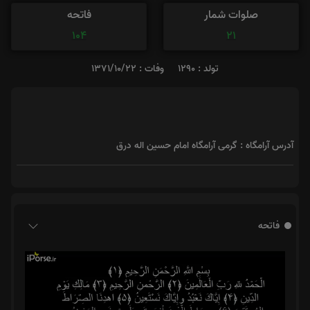
صلوات شمار
فاتحه
104
21
تولد : 1290
وفات : 1371/10/22
آدرس آرامگاه : گرمی آرامگاه امام حسین اله درق
فاتحه