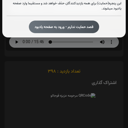
این پنجره(حمایت) برای همه بازدیدکنندگان حذف خواهد شد و مستقیما وارد صفحه
یادبود میشوند.
دعای توسل:
قصد حمایت ندارم - ورود به صفحه یادبود
صوت دعای توسل(فرهمند)
تعداد بازدید : 398
اشتراک گذاری