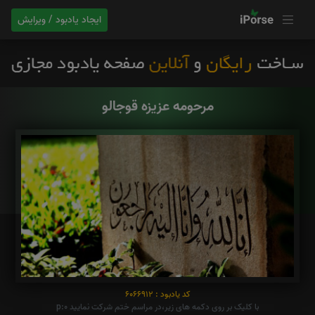
ایجاد یادبود / ویرایش
مرحومه عزیزه قوجالو
کد یادبود : 6066912
با کلیک بر روی دکمه های زیر،در مراسم ختم شرکت نمایید p:0