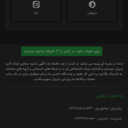
سروش
ایتا
برای اموات خود در کمتر از 3 دقیقه یادبود بسازید
شما در نشریه آی پُرسِه می توانید در کمتر از چند دقیقه یک آگهی یادبود مجازی ایجاد کنید
و برای دوستان و آشنایان لینک اختصاصی آن را در شبکه های اجتماعی و گروه های مختلف
به اشتراک بگذارید و با این کار علاوه بر زنده نگاه داشتن یاد و نام متوفیان عزیز در نثار دعا و
صلوات و فاتحه به روح این عزیزان سهیم باشید.
راه های ارتباطی :
پشتیبان: صادق پور - 09378608043
مدیریت : حسینی - 09123180050