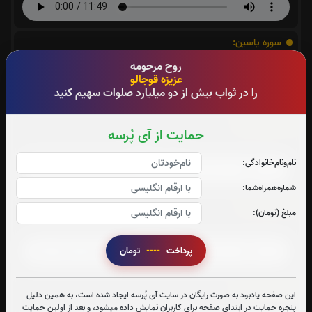
سوره یاسین:
روح مرحومه
صوت سوره یاسین
عزیزه قوجالو
را در ثواب بیش از دو میلیارد صلوات سهیم کنید
سوره واقعه:
حمایت از آی پُرسه
صوت سوره واقعه
نام‌و‌نام‌خانوادگی:
شماره‌همراه‌شما:
سوره ملک:
مبلغ (تومان):
صوت سوره ملک
پرداخت
----
تومان
آیت الکرسی:
این صفحه یادبود به صورت رایگان در سایت آی پُرسه ایجاد شده است، به همین دلیل
پنجره حمایت در ابتدای صفحه برای کاربران نمایش داده میشود، و بعد از اولین حمایت
صوت آیت الکرسی