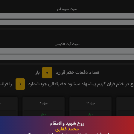
صوت سوره قدر
صوت آیت الکرسی
0
تعداد دفعات ختم قران:
بار
1
 در ختم قرآن کریم پیشنهاد میشود حضرتعالی جزء شماره
را قرائ
جزء 3
جزء 4
ج
0
بار
0
بار
روح شهید والامقام
محمد غفاری