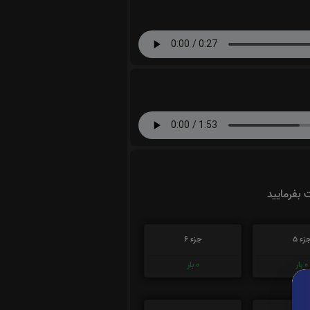
ت بفرمایید
زء 5
جزء 6
0
بار
0
بار