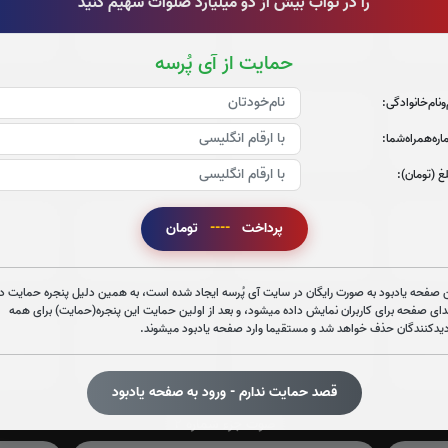
را در ثواب بیش از دو میلیارد صلوات سهیم کنید
جزء 9
جزء 10
ج
0
بار
0
بار
حمایت از آی پُرسه
‌و‌نام‌خانوادگی:
جزء 15
جزء 16
جز
ره‌همراه‌شما:
0
بار
0
بار
غ (تومان):
جزء 21
جزء 22
جز
پرداخت
----
تومان
0
بار
0
بار
 صفحه یادبود به صورت رایگان در سایت آی پُرسه ایجاد شده است، به همین دلیل پنجره حمایت در
دای صفحه برای کاربران نمایش داده میشود، و بعد از اولین حمایت این پنجره(حمایت) برای همه
دیدکنندگان حذف خواهد شد و مستقیما وارد صفحه یادبود میشوند.
جزء 27
جزء 28
جز
0
بار
0
بار
قصد حمایت ندارم - ورود به صفحه یادبود
صوت جزء شماره 2