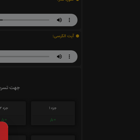
آیت الکرسی:
جهت تسریع
جزء 1
جزء 2
0
بار
0
بار