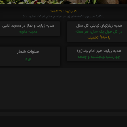
کد یادبود : 6068131
با کلیک بر روی دکمه های زیر،در مراسم ختم شرکت نمایید p:0
هدیه زیارتهای نیابتی کل سال
هدیه زیارت و نماز در مسجد النبی
در کل طول یک سال، هر هفته
مدینه منوره
با 80% تخفیف
هدیه زیارت حرم امام رضا(ع)
صلوات شمار
چهارشنبه،پنجشنبه و جمعه
616