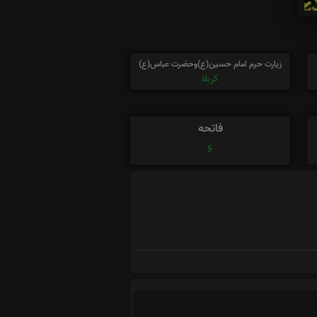
زیارت حرم امام حسین(ع)وحضرت عباس(ع)
کربلا
فاتحه
6