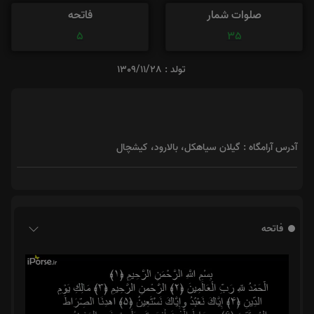
صلوات شمار
فاتحه
5
35
تولد : 1309/11/28
آدرس آرامگاه : گیلان سیاهکل، بالارود، کیشچال
فاتحه