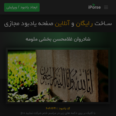
ایجاد یادبود / ویرایش
شادروان غلامحسن بخشی ملومه
کد یادبود : 6068641
با کلیک بر روی دکمه های زیر،در مراسم ختم شرکت نمایید p:0