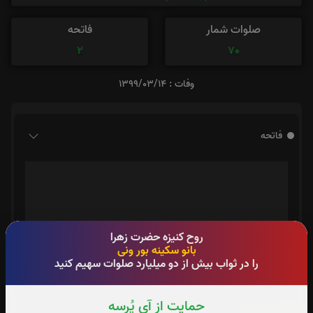
صلوات شمار
فاتحه
2
70
وفات : 1399/03/14
فاتحه
روح کنیزه حضرت‌ زهرا
بانو سکینه بور ونی
را در ثواب بیش از دو میلیارد صلوات سهیم کنید
حمایت از آی پُرسه