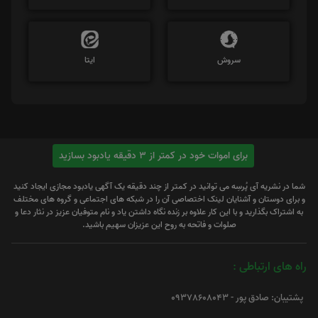
سروش
ایتا
برای اموات خود در کمتر از 3 دقیقه یادبود بسازید
شما در نشریه آی پُرسِه می توانید در کمتر از چند دقیقه یک آگهی یادبود مجازی ایجاد کنید
و برای دوستان و آشنایان لینک اختصاصی آن را در شبکه های اجتماعی و گروه های مختلف
به اشتراک بگذارید و با این کار علاوه بر زنده نگاه داشتن یاد و نام متوفیان عزیز در نثار دعا و
صلوات و فاتحه به روح این عزیزان سهیم باشید.
راه های ارتباطی :
پشتیبان: صادق پور - 09378608043