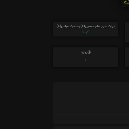
زیارت حرم امام حسین(ع)وحضرت عباس(ع)
کربلا
فاتحه
1