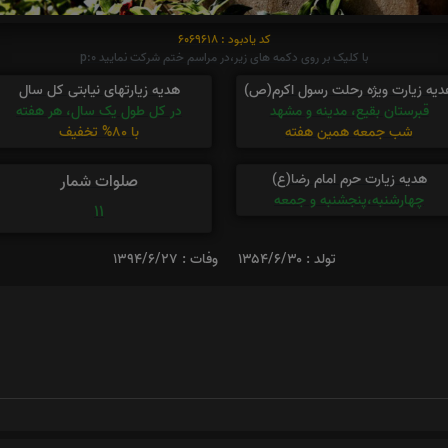
کد یادبود : 6069618
با کلیک بر روی دکمه های زیر،در مراسم ختم شرکت نمایید p:0
دیه زیارت ویژه رحلت رسول اکرم(ص)
هدیه زیارتهای نیابتی کل سال
قبرستان بقیع، مدینه و مشهد
در کل طول یک سال، هر هفته
شب جمعه همین هفته
با 80% تخفیف
هدیه زیارت حرم امام رضا(ع)
صلوات شمار
چهارشنبه،پنجشنبه و جمعه
11
تولد : ۱۳۵۴/۶/۳۰
وفات : ۱۳۹۴/۶/۲۷