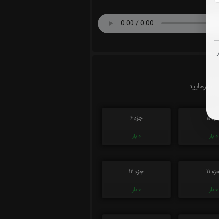
ت بفرمایید
زء 5
جزء 6
0
بار
0
بار
زء 11
جزء 12
0
بار
0
بار