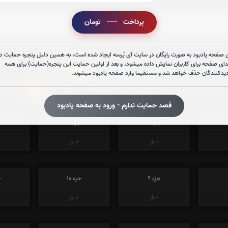
صوت زیارت عاشورا - فانی
پرداخت
----
تومان
 صفحه یادبود به صورت رایگان در سایت آی پُرسه ایجاد شده است، به همین دلیل پنجره حمایت در
دای صفحه برای کاربران نمایش داده میشود، و بعد از اولین حمایت این پنجره(حمایت) برای همه
0
تعداد دفعات ختم قران:
بار
دیدکنندگان حذف خواهد شد و مستقیما وارد صفحه یادبود میشوند.
1
 در ختم قرآن کریم پیشنهاد میشود حضرتعالی جزء شماره
را قرائ
قصد حمایت ندارم - ورود به صفحه یادبود
جزء 3
جزء 4
ج
0
بار
0
بار
جزء 9
جزء 10
ج
0
بار
0
بار