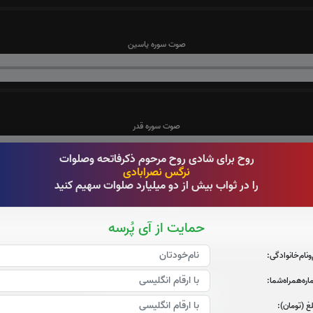
صوت سوره یاسین
صوت سوره قدر
روح برای شادی روح مرحوم ذکرفاتحه وصلوات
نرگس نصرابادی
را در ثواب بیش از دو میلیارد صلوات سهیم کنید
صوت آیت الکرسی
حمایت از آی پُرسه
‌و‌نام‌خانوادگی:
ره‌همراه‌شما:
قرائت زیارت عاشورا را تقبل میکنم
غ (تومان):