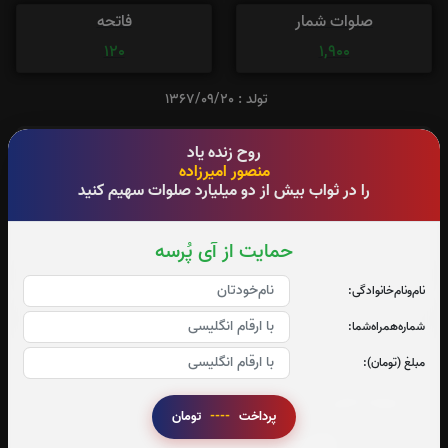
صلوات شمار
فاتحه
120
1,900
تولد : 1367/09/20
روح زنده یاد
نام نیکو گر بماند زآدمی، به کزو ماند سرای زرنگار
منصور امیرزاده
را در ثواب بیش از دو میلیارد صلوات سهیم کنید
آدرس آرامگاه : شهربابک
حمایت از آی پُرسه
نام‌و‌نام‌خانوادگی:
شماره‌همراه‌شما:
تعداد بازدید : 221
مبلغ (تومان):
اشتراک گذاری
پرداخت
----
تومان