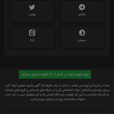
تلگرام
توئیتر
سروش
ایتا
برای اموات خود در کمتر از 3 دقیقه یادبود بسازید
شما در نشریه آی پُرسِه می توانید در کمتر از چند دقیقه یک آگهی یادبود مجازی ایجاد کنید
و برای دوستان و آشنایان لینک اختصاصی آن را در شبکه های اجتماعی و گروه های مختلف
به اشتراک بگذارید و با این کار علاوه بر زنده نگاه داشتن یاد و نام متوفیان عزیز در نثار دعا و
صلوات و فاتحه به روح این عزیزان سهیم باشید.