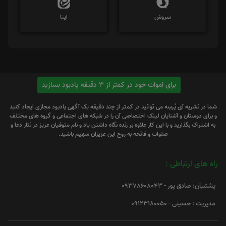
سروش
ایتا
برای اموات خود در کمتر از 3 دقیقه یادبود بسازید
شما در نشریه آی پُرسِه می توانید در کمتر از چند دقیقه یک آگهی یادبود مجازی ایجاد کنید
و برای دوستان و آشنایان لینک اختصاصی آن را در شبکه های اجتماعی و گروه های مختلف
به اشتراک بگذارید و با این کار علاوه بر زنده نگاه داشتن یاد و نام متوفیان عزیز در نثار دعا و
صلوات و فاتحه به روح این عزیزان سهیم باشید.
راه های ارتباطی :
پشتیبان: صادق پور - 09378608043
مدیریت : حسینی - 09123180050