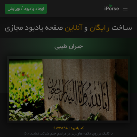
ایجاد یادبود / ویرایش
جیران طیبی
کد یادبود : 6072545
با کلیک بر روی دکمه های زیر،در مراسم ختم شرکت نمایید p:0