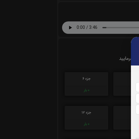
ت بفرمایید
زء 5
جزء 6
1
بار
0
بار
زء 11
جزء 12
0
بار
0
بار