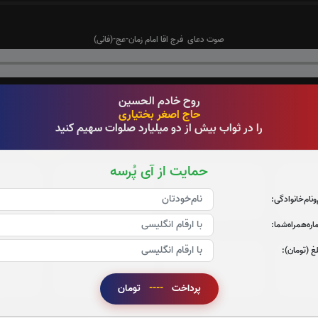
صوت دعای فرج اقا امام زمان-عج-(فانی)
روح خادم الحسین
0
تعداد دفعات ختم قران:
بار
حاج اصغر بختیاری
را در ثواب بیش از دو میلیارد صلوات سهیم کنید
6
 در ختم قرآن کریم پیشنهاد میشود حضرتعالی جزء شماره
را قرائ
حمایت از آی پُرسه
جزء 3
جزء 4
ج
‌و‌نام‌خانوادگی:
1
بار
1
بار
ره‌همراه‌شما:
غ (تومان):
جزء 9
جزء 10
ج
1
بار
0
بار
پرداخت
----
تومان