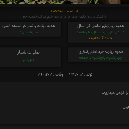
کد یادبود : 6073680
با کلیک بر روی دکمه های زیر،در مراسم ختم شرکت نمایید p:0
هدیه زیارتهای نیابتی کل سال
هدیه زیارت و نماز در مسجد النبی
در کل طول یک سال، هر هفته
مدینه منوره
با 80% تخفیف
هدیه زیارت حرم امام رضا(ع)
صلوات شمار
چهارشنبه،پنجشنبه و جمعه
3,768
تولد : ۱۳۱۷۰۱۱۲
وفات : ۱۳۹۲۱۲۰۲
 گرامی میداریم.
یان