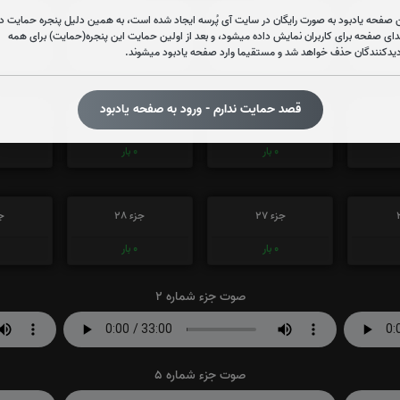
 صفحه یادبود به صورت رایگان در سایت آی پُرسه ایجاد شده است، به همین دلیل پنجره حمایت در
جزء 15
جزء 16
جز
دای صفحه برای کاربران نمایش داده میشود، و بعد از اولین حمایت این پنجره(حمایت) برای همه
دیدکنندگان حذف خواهد شد و مستقیما وارد صفحه یادبود میشوند.
0
بار
0
بار
قصد حمایت ندارم - ورود به صفحه یادبود
جزء 21
جزء 22
جز
0
بار
0
بار
جزء 27
جزء 28
جز
0
بار
0
بار
صوت جزء شماره 2
صوت جزء شماره 5