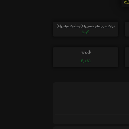
زیارت حرم امام حسین(ع)وحضرت عباس(ع)
کربلا
فاتحه
2,081