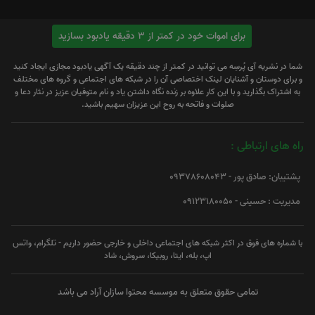
برای اموات خود در کمتر از 3 دقیقه یادبود بسازید
شما در نشریه آی پُرسِه می توانید در کمتر از چند دقیقه یک آگهی یادبود مجازی ایجاد کنید
و برای دوستان و آشنایان لینک اختصاصی آن را در شبکه های اجتماعی و گروه های مختلف
به اشتراک بگذارید و با این کار علاوه بر زنده نگاه داشتن یاد و نام متوفیان عزیز در نثار دعا و
صلوات و فاتحه به روح این عزیزان سهیم باشید.
راه های ارتباطی :
پشتیبان: صادق پور - 09378608043
مدیریت : حسینی - 09123180050
با شماره های فوق در اکثر شبکه های اجتماعی داخلی و خارجی حضور داریم - تلگرام، واتس
اپ، بله، ایتا، روبیکا، سروش، شاد
تمامی حقوق متعلق به موسسه محتوا سازان آراد می باشد