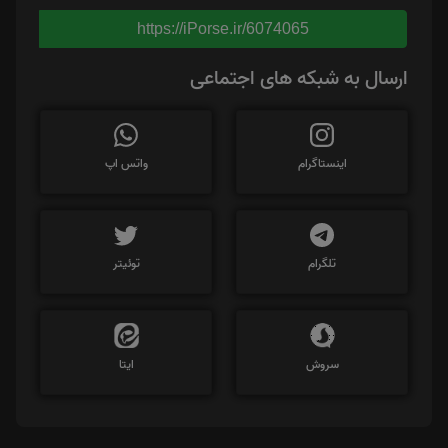
https://iPorse.ir/6074065
ارسال به شبکه های اجتماعی
اینستاگرام
واتس اپ
تلگرام
توئیتر
سروش
ایتا