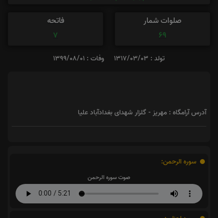
صلوات شمار
فاتحه
7
69
تولد : 1317/03/03
وفات : 1399/08/01
آدرس آرامگاه : مهریز - گلزار شهدای بغدادآباد علیا
سوره الرحمن:
صوت سوره الرحمن