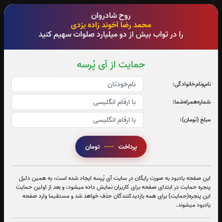
روح شادروان
جزء 13
جزء 14
جزء 15
جزء 16
محمد رضا آخوند زاده یزدی
را در ثواب بیش از دو میلیارد صلوات سهیم کنید
1
بار
0
بار
0
بار
0
بار
حمایت از آی پُرسه
جزء 17
جزء 18
جزء 19
جزء 20
نام‌و‌نام‌خانوادگی:
0
بار
0
بار
0
بار
0
بار
شماره‌همراه‌شما:
مبلغ (تومان):
جزء 21
جزء 22
جزء 23
جزء 24
0
بار
0
بار
0
بار
0
بار
پرداخت
----
تومان
این صفحه یادبود به صورت رایگان در سایت آی پُرسه ایجاد شده است، به همین دلیل
جزء 25
جزء 26
جزء 27
جزء 28
پنجره حمایت در ابتدای صفحه برای کاربران نمایش داده میشود، و بعد از اولین حمایت
این پنجره(حمایت) برای همه بازدیدکنندگان حذف خواهد شد و مستقیما وارد صفحه
0
بار
0
بار
0
بار
0
بار
یادبود میشوند.