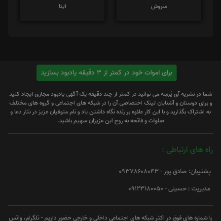
سروش
ایتا
برای اموات خود در کمتر از 3 دقیقه یادبود بسازید
شما در نشریه آی پُرسِه می توانید در کمتر از چند دقیقه یک آگهی یادبود مجازی ایجاد کنید
و برای دوستان و آشنایان لینک اختصاصی آن را در شبکه های اجتماعی و گروه های مختلف
به اشتراک بگذارید و با این کار علاوه بر زنده نگاه داشتن یاد و نام متوفیان عزیز در نثار دعا و
صلوات و فاتحه به روح این عزیزان سهیم باشید.
راه های ارتباطی :
پشتیبان: صادق پور - 09378608043
مدیریت : حسینی - 09123180050
با شماره های فوق در اکثر شبکه های اجتماعی داخلی و خارجی حضور داریم - تلگرام، واتس