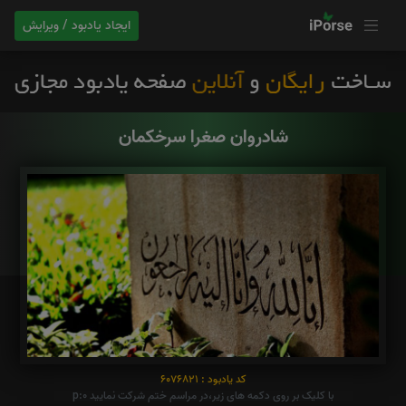
ایجاد یادبود / ویرایش
شادروان صغرا سرخکمان
کد یادبود : 6076821
با کلیک بر روی دکمه های زیر،در مراسم ختم شرکت نمایید p:0