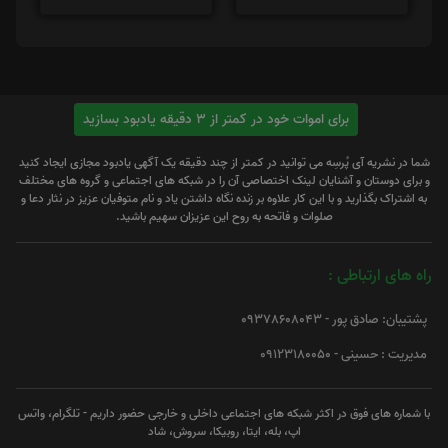
برای اموات خود در کمتر از 3 دقیقه یادبود بسازید
شما در نشریه آی پُرسِه می توانید در کمتر از چند دقیقه یک آگهی یادبود مجازی ایجاد کنید
و برای دوستان و آشنایان لینک اختصاصی آن را در شبکه های اجتماعی و گروه های مختلف
به اشتراک بگذارید و با این کار علاوه بر زنده نگاه داشتن یاد و نام متوفیان عزیز در نثار دعا و
صلوات و فاتحه به روح این عزیزان سهیم باشید.
راه های ارتباطی :
پشتیبان: صادق پور - 09378608043
مدیریت : حسینی - 09123180050
با شماره های فوق در اکثر شبکه های اجتماعی داخلی و خارجی حضور داریم - تلگرام، واتس
اپ، بله، ایتا، روبیکا، سروش، شاد