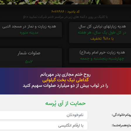
کد یادبود : 6078986
با کلیک بر روی دکمه های زیر،در مراسم ختم شرکت نمایید p:0
هدیه زیارتهای نیابتی کل سال
هدیه زیارت و نماز در مسجد النبی
در کل طول یک سال، هر هفته
مدینه منوره
با 80% تخفیف
هدیه زیارت حرم امام رضا(ع)
صلوات شمار
چهارشنبه،پنجشنبه و جمعه
502
روح ختم مجازی پدر مهربانم
گداعلی نیک بخت گیلوایی
اد بود پسر جوانش عبدلعظیم نیک بخت
را در ثواب بیش از دو میلیارد صلوات سهیم کنید
حمایت از آی پُرسه
‌و‌نام‌خانوادگی:
ره‌همراه‌شما: