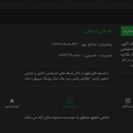
راه های ارتباطی :
یک آگهی
پشتیبان: صادق پور - 09378608043
 اختصاصی
 بگذارید
مدیریت : حسینی - 09123180050
 در نثار
د.
با شماره های فوق در اکثر شبکه های اجتماعی داخلی و خارجی
حضور داریم - تلگرام، واتس اپ، بله، ایتا، روبیکا، سروش، شاد
ینستاگرام
ایجاد یادبود
شهدای امروز
تمامی حقوق متعلق به موسسه محتوا سازان آراد می باشد