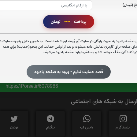
صوت سوره ملک
غ (تومان):
پرداخت
----
تومان
 صفحه یادبود به صورت رایگان در سایت آی پُرسه ایجاد شده است، به همین دلیل پنجره حمایت در
تعداد بازدید : 323
دای صفحه برای کاربران نمایش داده میشود، و بعد از اولین حمایت این پنجره(حمایت) برای همه
دیدکنندگان حذف خواهد شد و مستقیما وارد صفحه یادبود میشوند.
قصد حمایت ندارم - ورود به صفحه یادبود
برای کپی کردن آدرس این صفحه روی دکمه کلیک نم
https://iPorse.ir/6078986
رسال به شبکه های اجتماعی
اینستاگرام
واتس اپ
تلگرام
توئیتر