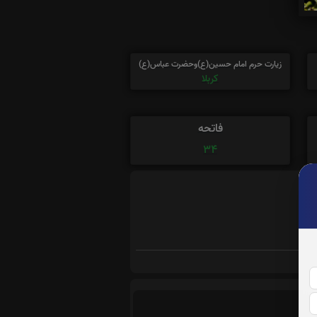
زیارت حرم امام حسین(ع)وحضرت عباس(ع)
کربلا
فاتحه
34