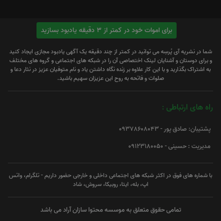
برای اموات خود در کمتر از 3 دقیقه یادبود بسازید
شما در نشریه آی پُرسِه می توانید در کمتر از چند دقیقه یک آگهی یادبود مجازی ایجاد کنید
و برای دوستان و آشنایان لینک اختصاصی آن را در شبکه های اجتماعی و گروه های مختلف
به اشتراک بگذارید و با این کار علاوه بر زنده نگاه داشتن یاد و نام متوفیان عزیز در نثار دعا و
صلوات و فاتحه به روح این عزیزان سهیم باشید.
راه های ارتباطی :
پشتیبان: صادق پور - 09378608043
مدیریت : حسینی - 09123180050
با شماره های فوق در اکثر شبکه های اجتماعی داخلی و خارجی حضور داریم - تلگرام، واتس
اپ، بله، ایتا، روبیکا، سروش، شاد
تمامی حقوق متعلق به موسسه محتوا سازان آراد می باشد