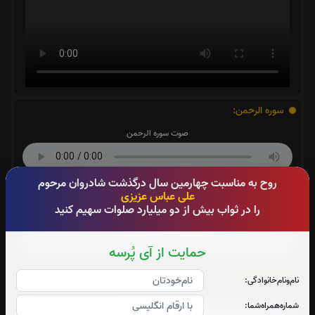
سوره الرحمن:
صوت سوره الرحمن
روح به مناسبت چهارمین سال درگذشت شادروان مرحوم
سوره احزاب:
علی عباس عزیزی
را در ثواب بیش از دو میلیارد صلوات سهیم کنید
صوت سوره احزاب
حمایت از آی پُرسه
سوره صافات:
نام‌و‌نام‌خانوادگی:
صوت سوره صافات
شماره‌همراه‌شما: