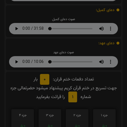
دعای کمیل:
صوت دعای کمیل
دعای عهد:
صوت دعای عهد
0
تعداد دفعات ختم قران:
بار
جهت تسریع در ختم قرآن کریم پیشنهاد میشود حضرتعالی جزء
1
شماره
را قرائت بفرمایید
جزء 1
جزء 2
جزء 3
جزء 4
0
بار
0
بار
0
بار
0
بار