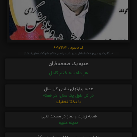
کد یادبود : 6092482
با کلیک بر روی دکمه های زیر،در مراسم ختم شرکت نمایید p:0
هدیه یک صفحه قرآن
هر ماه سه ختم کامل
هدیه زیارتهای نیابتی کل سال
در کل طول یک سال، هر هفته
با 80% تخفیف
هدیه زیارت و نماز در مسجد النبی
مدینه منوره