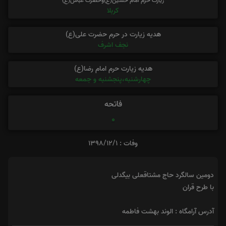
زیارت حرم امام حسین(ع)وحضرت عباس(ع)
کربلا
هدیه زیارت در حرم حضرت علی(ع)
نجف اشرف
هدیه زیارت حرم امام رضا(ع)
چهارشنبه،پنجشنبه و جمعه
فاتحه
0
وفات : 1398/12/1
دومین سالگرد حاج مشتاقعلی بیگدلی
با طرح قران
آدرس آرامگاه : الوند بهشت فاطمه