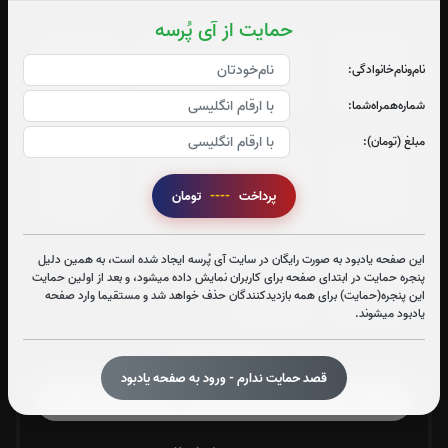
حمایت از آی پُرسه
جزء 21
جزء 22
جزء 23
جزء 24
نام‌و‌نام‌خانوادگی:
0
بار
0
بار
0
بار
0
بار
شماره‌همراه‌شما:
مبلغ (تومان):
جزء 25
جزء 26
جزء 27
جزء 28
پرداخت
----
تومان
0
بار
0
بار
0
بار
0
بار
این صفحه یادبود به صورت رایگان در سایت آی پُرسه ایجاد شده است، به همین دلیل
جزء 29
جزء 30
پنجره حمایت در ابتدای صفحه برای کاربران نمایش داده میشود، و بعد از اولین حمایت
این پنجره(حمایت) برای همه بازدیدکنندگان حذف خواهد شد و مستقیما وارد صفحه
0
بار
0
بار
یادبود میشوند.
صوت جزء شماره 1
قصد حمایت ندارم - ورود به صفحه یادبود