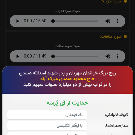
سوره احزاب:
صوت سوره احزاب
سوره صافات:
صوت سوره صافات
سوره یاسین:
روح بزرگ خواندان مهربان و پدر شهید اسدالله صمدی
حاج محمود صمدی میرک آباد
صوت سوره یاسین
را در ثواب بیش از دو میلیارد صلوات سهیم کنید
حمایت از آی پُرسه
سوره قدر:
نام‌و‌نام‌خانوادگی:
صوت سوره قدر
شماره‌همراه‌شما: