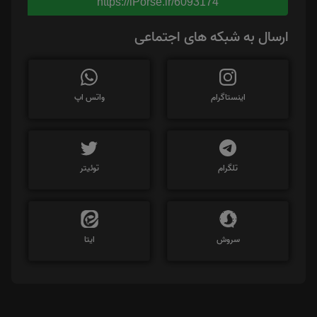
https://iPorse.ir/6093174
ارسال به شبکه های اجتماعی
اینستاگرام
واتس اپ
تلگرام
توئیتر
سروش
ایتا