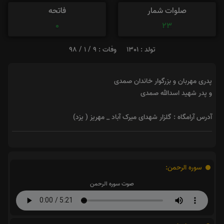
صلوات شمار
فاتحه
0
23
تولد : 1301
وفات : 9 / 1 / 98
پدری مهربان و بزرگوار خاندان صمدی
و پدر شهید اسدالله صمدی
آدرس آرامگاه : گلزار شهدای میرک آباد _ مهریز ( یزد)
سوره الرحمن:
صوت سوره الرحمن