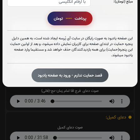
مبلغ (تومان):
آیت الکرسی:
صوت آیت الکرسی
پرداخت
----
تومان
این صفحه یادبود به صورت رایگان در سایت آی پُرسه ایجاد شده است، به همین دلیل
حدیث کساء:
پنجره حمایت در ابتدای صفحه برای کاربران نمایش داده میشود، و بعد از اولین حمایت
این پنجره(حمایت) برای همه بازدیدکنندگان حذف خواهد شد و مستقیما وارد صفحه
صوت حدیث کساء(فرهمند)
یادبود میشوند.
قصد حمایت ندارم - ورود به صفحه یادبود
دعای فرج امام زمان :
صوت دعای فرج اقا امام زمان-عج-(فانی)
دعای کمیل:
صوت دعای کمیل