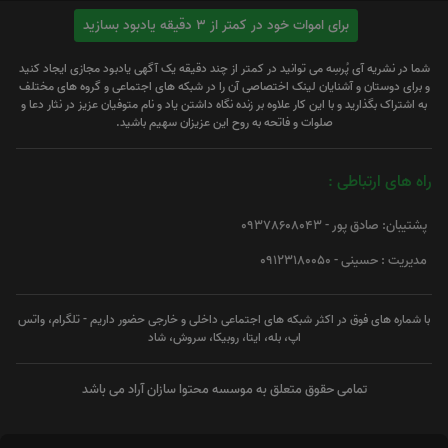
برای اموات خود در کمتر از 3 دقیقه یادبود بسازید
شما در نشریه آی پُرسِه می توانید در کمتر از چند دقیقه یک آگهی یادبود مجازی ایجاد کنید
و برای دوستان و آشنایان لینک اختصاصی آن را در شبکه های اجتماعی و گروه های مختلف
به اشتراک بگذارید و با این کار علاوه بر زنده نگاه داشتن یاد و نام متوفیان عزیز در نثار دعا و
صلوات و فاتحه به روح این عزیزان سهیم باشید.
راه های ارتباطی :
پشتیبان: صادق پور - 09378608043
مدیریت : حسینی - 09123180050
با شماره های فوق در اکثر شبکه های اجتماعی داخلی و خارجی حضور داریم - تلگرام، واتس
اپ، بله، ایتا، روبیکا، سروش، شاد
تمامی حقوق متعلق به موسسه محتوا سازان آراد می باشد