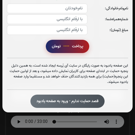
0
بار
0
بار
0
بار
0
بار
نام‌و‌نام‌خانوادگی:
شماره‌همراه‌شما:
جزء 25
جزء 26
جزء 27
جزء 28
مبلغ (تومان):
0
بار
0
بار
0
بار
0
بار
پرداخت
----
تومان
جزء 29
جزء 30
این صفحه یادبود به صورت رایگان در سایت آی پُرسه ایجاد شده است، به همین دلیل
0
بار
0
بار
پنجره حمایت در ابتدای صفحه برای کاربران نمایش داده میشود، و بعد از اولین حمایت
این پنجره(حمایت) برای همه بازدیدکنندگان حذف خواهد شد و مستقیما وارد صفحه
یادبود میشوند.
صوت جزء شماره 1
قصد حمایت ندارم - ورود به صفحه یادبود
صوت جزء شماره 2