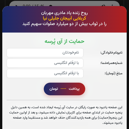
روح زنده یاد مادری مهربان
کربلایی آبیجان جلیلی نیا
متن دعای توسل
را در ثواب بیش از دو میلیارد صلوات سهیم کنید
دعای فرج امام زمان :
20
بار
حمایت از آی پُرسه
قرائت دعای فرج امام زمان را تقبل میکنم
نام‌و‌نام‌خانوادگی:
صوت دعای فرج اقا امام زمان-عج-(فانی)
شماره‌همراه‌شما:
مبلغ (تومان):
دعای عهد:
7
بار
قرائت دعای عهد را تقبل میکنم
پرداخت
----
تومان
صوت دعای عهد
این صفحه یادبود به صورت رایگان در سایت آی پُرسه ایجاد شده است، به همین دلیل
پنجره حمایت در ابتدای صفحه برای کاربران نمایش داده میشود، و بعد از اولین حمایت
این پنجره(حمایت) برای همه بازدیدکنندگان حذف خواهد شد و مستقیما وارد صفحه
متن دعای عهد
یادبود میشوند.