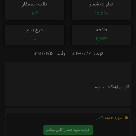
صلوات شمار
طلب استغفار
104
15,290
فاتحه
درج پیام
0
6,636
تولد : 1340/03/02
وفات : 1396/04/16
آدرس آرامگاه : پاتاوه
سوره حمد:
4
بار
قرائت سوره حمد را تقبل میکنم