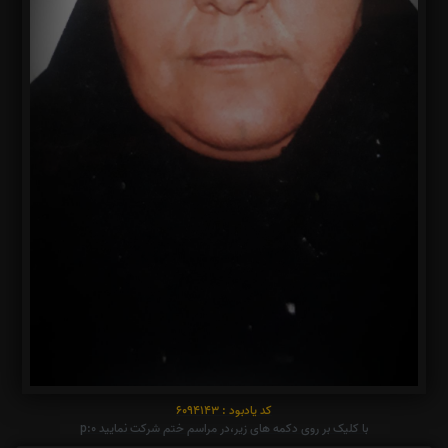
کد یادبود : 6094143
با کلیک بر روی دکمه های زیر،در مراسم ختم شرکت نمایید p:0