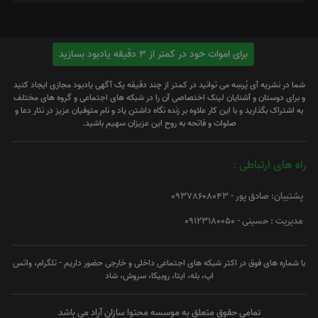
برای اموات خود در کمتر از 3 دقیقه یادبود بسازید
شما در نشریه آی پُرسِه می توانید در کمتر از چند دقیقه یک آگهی یادبود مجازی ایجاد کنید
و برای دوستان و آشنایان لینک اختصاصی آن را در شبکه های اجتماعی و گروه های مختلف
به اشتراک بگذارید و با این کار علاوه بر زنده نگاه داشتن یاد و نام متوفیان عزیز در نثار دعا و
صلوات و فاتحه به روح این عزیزان سهیم باشید.
راه های ارتباطی :
پشتیبان: صادق پور - 09378608043
مدیریت : حسینی - 09123180050
با شماره های فوق در اکثر شبکه های اجتماعی داخلی و خارجی حضور داریم - تلگرام، واتس
اپ، بله، ایتا، روبیکا، سروش، شاد
تمامی حقوق متعلق به موسسه محتوا سازان آراد می باشد