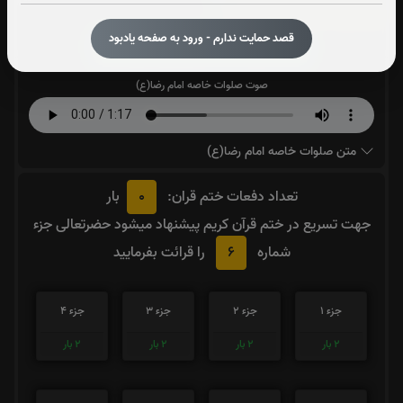
صلوات خاصه امام رضا(ع):
1
بار
قصد حمایت ندارم - ورود به صفحه یادبود
قرائت صلوات خاصه امام رضا(ع) را تقبل میکنم
صوت صلوات خاصه امام رضا(ع)
متن صلوات خاصه امام رضا(ع)
0
تعداد دفعات ختم قران:
بار
جهت تسریع در ختم قرآن کریم پیشنهاد میشود حضرتعالی جزء
6
شماره
را قرائت بفرمایید
جزء 1
جزء 2
جزء 3
جزء 4
2
بار
2
بار
2
بار
2
بار