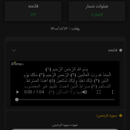
صلوات شمار
فاتحه
74
2,559
وفات : 1400/01/13
فاتحه
سوره الرحمن:
صوت سوره الرحمن