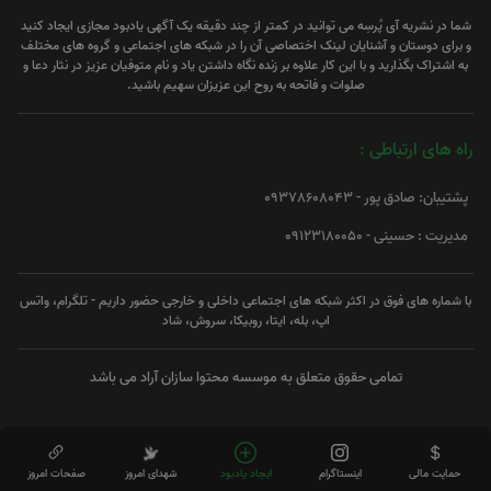
شما در نشریه آی پُرسِه می توانید در کمتر از چند دقیقه یک آگهی یادبود مجازی ایجاد کنید
و برای دوستان و آشنایان لینک اختصاصی آن را در شبکه های اجتماعی و گروه های مختلف
به اشتراک بگذارید و با این کار علاوه بر زنده نگاه داشتن یاد و نام متوفیان عزیز در نثار دعا و
صلوات و فاتحه به روح این عزیزان سهیم باشید.
راه های ارتباطی :
پشتیبان: صادق پور - 09378608043
مدیریت : حسینی - 09123180050
با شماره های فوق در اکثر شبکه های اجتماعی داخلی و خارجی حضور داریم - تلگرام، واتس
اپ، بله، ایتا، روبیکا، سروش، شاد
تمامی حقوق متعلق به موسسه محتوا سازان آراد می باشد
حمایت مالی
اینستاگرام
ایجاد یادبود
شهدای امروز
صفحات امروز