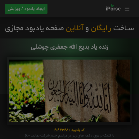
ایجاد یادبود / ویرایش
زنده یاد بدیع الله جعفری چوشلی
کد یادبود : 6094368
با کلیک بر روی دکمه های زیر،در مراسم ختم شرکت نمایید p:0