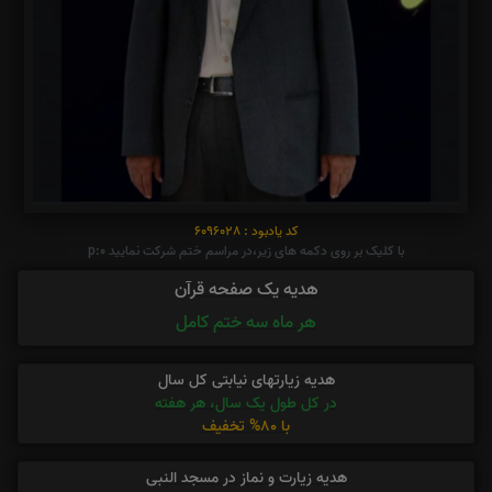
کد یادبود : 6096028
با کلیک بر روی دکمه های زیر،در مراسم ختم شرکت نمایید p:0
هدیه یک صفحه قرآن
هر ماه سه ختم کامل
هدیه زیارتهای نیابتی کل سال
در کل طول یک سال، هر هفته
با 80% تخفیف
هدیه زیارت و نماز در مسجد النبی