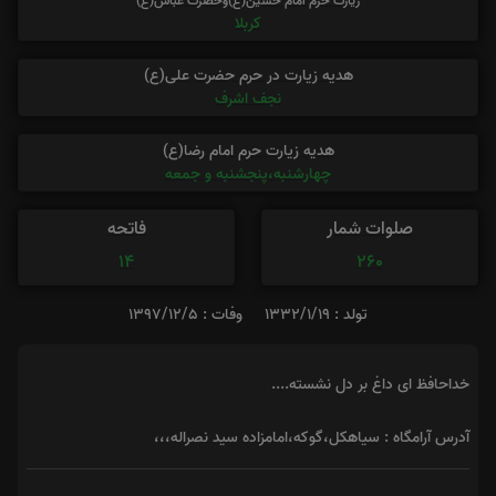
زیارت حرم امام حسین(ع)وحضرت عباس(ع)
کربلا
هدیه زیارت در حرم حضرت علی(ع)
نجف اشرف
هدیه زیارت حرم امام رضا(ع)
چهارشنبه،پنجشنبه و جمعه
صلوات شمار
فاتحه
14
260
تولد : ۱۳۳۲/۱/۱۹
وفات : ۱۳۹۷/۱۲/۵
خداحافظ ای داغ بر دل نشسته....
آدرس آرامگاه : سیاهکل،گوکه،امامزاده سید نصراله،،،