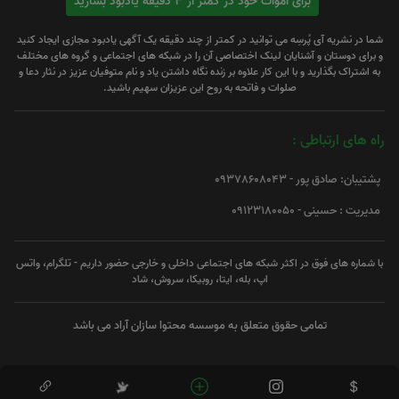
برای اموات خود در کمتر از 3 دقیقه یادبود بسازید
شما در نشریه آی پُرسِه می توانید در کمتر از چند دقیقه یک آگهی یادبود مجازی ایجاد کنید
و برای دوستان و آشنایان لینک اختصاصی آن را در شبکه های اجتماعی و گروه های مختلف
به اشتراک بگذارید و با این کار علاوه بر زنده نگاه داشتن یاد و نام متوفیان عزیز در نثار دعا و
صلوات و فاتحه به روح این عزیزان سهیم باشید.
راه های ارتباطی :
پشتیبان: صادق پور - 09378608043
مدیریت : حسینی - 09123180050
با شماره های فوق در اکثر شبکه های اجتماعی داخلی و خارجی حضور داریم - تلگرام، واتس
اپ، بله، ایتا، روبیکا، سروش، شاد
تمامی حقوق متعلق به موسسه محتوا سازان آراد می باشد