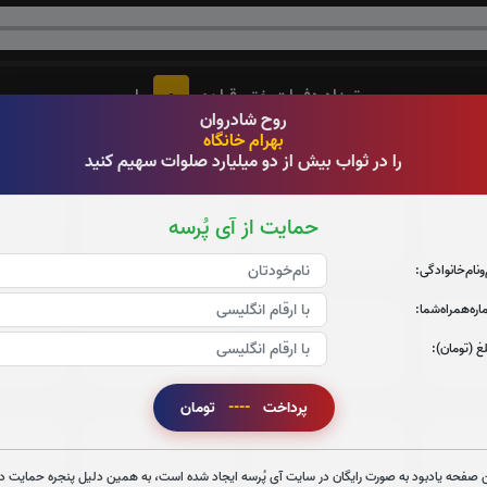
0
تعداد دفعات ختم قران:
بار
روح شادروان
1
 در ختم قرآن کریم پیشنهاد میشود حضرتعالی جزء شماره
را قرائ
بهرام خانگاه
را در ثواب بیش از دو میلیارد صلوات سهیم کنید
جزء 3
جزء 4
ج
حمایت از آی پُرسه
0
بار
0
بار
‌و‌نام‌خانوادگی:
ره‌همراه‌شما:
جزء 9
جزء 10
ج
غ (تومان):
0
بار
0
بار
پرداخت
----
تومان
جزء 15
جزء 16
جز
 صفحه یادبود به صورت رایگان در سایت آی پُرسه ایجاد شده است، به همین دلیل پنجره حمایت در
0
بار
0
بار