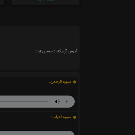
نجف اشرف
آدرس آرامگاه : حسین اباد
سوره الرحمن:
سوره احزاب: