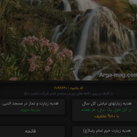
کد یادبود : 6098640
با کلیک بر روی دکمه های زیر،در مراسم ختم شرکت نمایید p:0
هدیه زیارتهای نیابتی کل سال
هدیه زیارت و نماز در مسجد النبی
در کل طول یک سال، هر هفته
مدینه منوره
با 80% تخفیف
هدیه زیارت حرم امام رضا(ع)
فاتحه