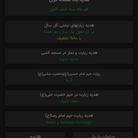
هدیه یک صفحه قرآن
هر ماه سه ختم کامل
هدیه زیارتهای نیابتی کل سال
در کل طول یک سال، هر هفته
با 80% تخفیف
هدیه زیارت و نماز در مسجد النبی
مدینه منوره
زیارت حرم امام حسین(ع)وحضرت عباس(ع)
کربلا
هدیه زیارت در حرم حضرت علی(ع)
نجف اشرف
هدیه زیارت حرم امام رضا(ع)
چهارشنبه،پنجشنبه و جمعه
صلوات شمار
فاتحه