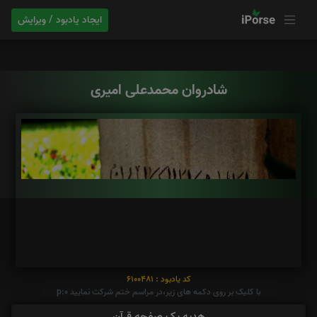
ایجاد یادبود / ویرایش
شادروان محمدعلی امیری
کد یادبود : 6100481
با کلیک بر روی دکمه های زیر،در مراسم ختم شرکت نمایید p:0