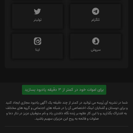
تلگرام
توئیتر
سروش
ایتا
برای اموات خود در کمتر از 3 دقیقه یادبود بسازید
شما در نشریه آی پُرسِه می توانید در کمتر از چند دقیقه یک آگهی یادبود مجازی ایجاد کنید
و برای دوستان و آشنایان لینک اختصاصی آن را در شبکه های اجتماعی و گروه های مختلف
به اشتراک بگذارید و با این کار علاوه بر زنده نگاه داشتن یاد و نام متوفیان عزیز در نثار دعا و
صلوات و فاتحه به روح این عزیزان سهیم باشید.