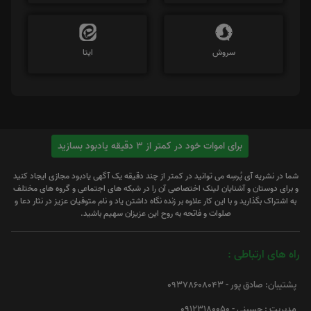
سروش
ایتا
برای اموات خود در کمتر از 3 دقیقه یادبود بسازید
شما در نشریه آی پُرسِه می توانید در کمتر از چند دقیقه یک آگهی یادبود مجازی ایجاد کنید
و برای دوستان و آشنایان لینک اختصاصی آن را در شبکه های اجتماعی و گروه های مختلف
به اشتراک بگذارید و با این کار علاوه بر زنده نگاه داشتن یاد و نام متوفیان عزیز در نثار دعا و
صلوات و فاتحه به روح این عزیزان سهیم باشید.
راه های ارتباطی :
پشتیبان: صادق پور - 09378608043
مدیریت : حسینی - 09123180050