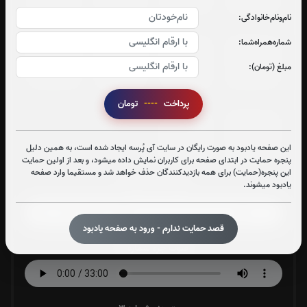
0
بار
0
بار
0
بار
0
بار
نام‌و‌نام‌خانوادگی:
شماره‌همراه‌شما:
جزء 25
جزء 26
جزء 27
جزء 28
مبلغ (تومان):
0
بار
0
بار
0
بار
0
بار
پرداخت
----
تومان
جزء 29
جزء 30
این صفحه یادبود به صورت رایگان در سایت آی پُرسه ایجاد شده است، به همین دلیل
0
بار
0
بار
پنجره حمایت در ابتدای صفحه برای کاربران نمایش داده میشود، و بعد از اولین حمایت
این پنجره(حمایت) برای همه بازدیدکنندگان حذف خواهد شد و مستقیما وارد صفحه
یادبود میشوند.
صوت جزء شماره 1
قصد حمایت ندارم - ورود به صفحه یادبود
صوت جزء شماره 2