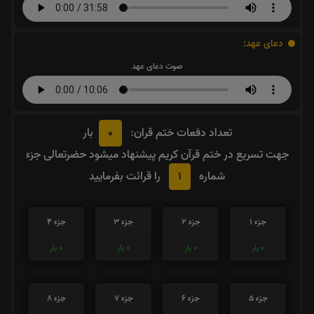
دعای عهد:
صوت دعای عهد
0
تعداد دفعات ختم قران:
بار
جهت تسریع در ختم قرآن کریم پیشنهاد میشود حضرتعالی جزء
1
شماره
را قرائت بفرمایید
جزء 1
جزء 2
جزء 3
جزء 4
0
بار
0
بار
0
بار
0
بار
جزء 5
جزء 6
جزء 7
جزء 8