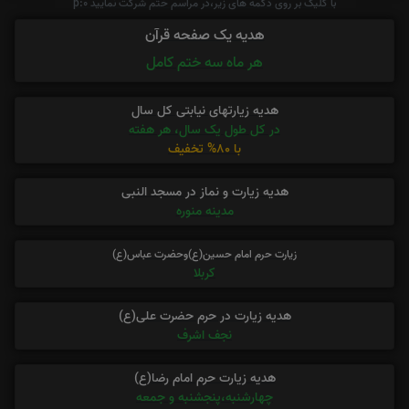
با کلیک بر روی دکمه های زیر،در مراسم ختم شرکت نمایید p:0
هدیه یک صفحه قرآن
هر ماه سه ختم کامل
هدیه زیارتهای نیابتی کل سال
در کل طول یک سال، هر هفته
با 80% تخفیف
هدیه زیارت و نماز در مسجد النبی
مدینه منوره
زیارت حرم امام حسین(ع)وحضرت عباس(ع)
کربلا
هدیه زیارت در حرم حضرت علی(ع)
نجف اشرف
هدیه زیارت حرم امام رضا(ع)
چهارشنبه،پنجشنبه و جمعه