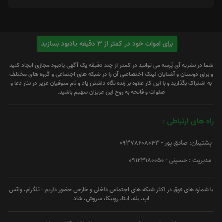
برای اموات خود در کمتر از 3 دقیقه یادبود بسازید
شما در نشریه آی پُرسِه می توانید در کمتر از چند دقیقه یک آگهی یادبود مجازی ایجاد کنید
و برای دوستان و آشنایان لینک اختصاصی آن را در شبکه های اجتماعی و گروه های مختلف
به اشتراک بگذارید و با این کار علاوه بر زنده نگاه داشتن یاد و نام متوفیان عزیز در نثار دعا و
صلوات و فاتحه به روح این عزیزان سهیم باشید.
راه های ارتباطی :
پشتیبان: صادق پور - 09378608043
مدیریت : حسینی - 09123180050
با شماره های فوق در اکثر شبکه های اجتماعی داخلی و خارجی حضور داریم - تلگرام، واتس
اپ، بله، ایتا، روبیکا، سروش، شاد