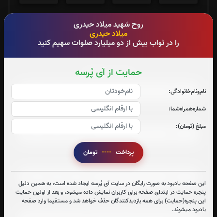
روح شهید میلاد حیدری
جزء 29
جزء 30
میلاد حیدری
را در ثواب بیش از دو میلیارد صلوات سهیم کنید
0
بار
0
بار
حمایت از آی پُرسه
صوت جزء شماره 1
نام‌و‌نام‌خانوادگی:
شماره‌همراه‌شما:
صوت جزء شماره 2
مبلغ (تومان):
پرداخت
----
تومان
صوت جزء شماره 3
این صفحه یادبود به صورت رایگان در سایت آی پُرسه ایجاد شده است، به همین دلیل
پنجره حمایت در ابتدای صفحه برای کاربران نمایش داده میشود، و بعد از اولین حمایت
این پنجره(حمایت) برای همه بازدیدکنندگان حذف خواهد شد و مستقیما وارد صفحه
صوت جزء شماره 4
یادبود میشوند.