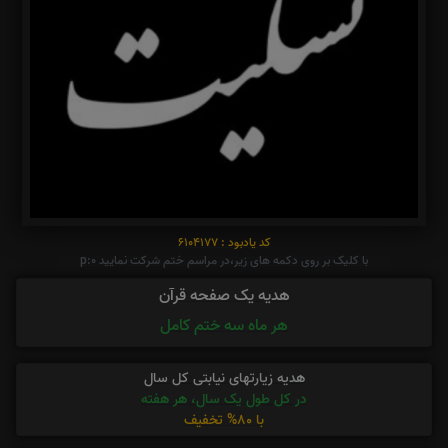
کد یادبود : 6104177
با کلیک بر روی دکمه های زیر،در مراسم ختم شرکت نمایید p:0
هدیه یک صفحه قرآن
هر ماه سه ختم کامل
هدیه زیارتهای نیابتی کل سال
در کل طول یک سال، هر هفته
با 80% تخفیف