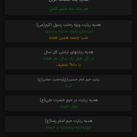
هر ماه سه ختم کامل
هدیه زیارت ویژه رحلت رسول اکرم(ص)
قبرستان بقیع، مدینه و مشهد
شب جمعه همین هفته
هدیه زیارتهای نیابتی کل سال
در کل طول یک سال، هر هفته
با 80% تخفیف
زیارت حرم امام حسین(ع)وحضرت عباس(ع)
کربلا
هدیه زیارت در حرم حضرت علی(ع)
نجف اشرف
هدیه زیارت حرم امام رضا(ع)
چهارشنبه،پنجشنبه و جمعه