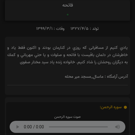
فاتحه
0
تولد : 1327/4/5
وفات : 1399/3/1
يادي كنيم از مسافرانى كه روزي در كنارمان بودند و اكنون فقط ياد و
خاطرشان در دلمان باقيست با فاتحه و صلوات و يا حتي مهرباني و كمك
به ديگران روحشان را شاد كنيم. خانواده زنده یاد سید مختار صفوی
آدرس آرامگاه : ماسال_مسجد میر محله
سوره الرحمن:
صوت سوره الرحمن