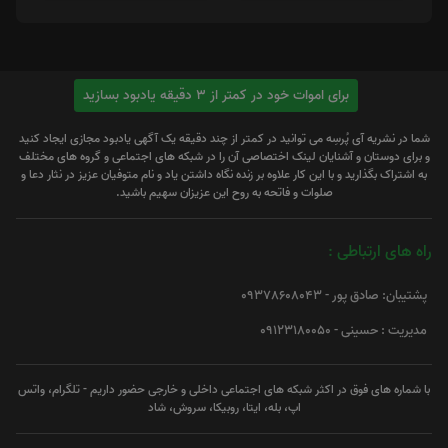
برای اموات خود در کمتر از 3 دقیقه یادبود بسازید
شما در نشریه آی پُرسِه می توانید در کمتر از چند دقیقه یک آگهی یادبود مجازی ایجاد کنید
و برای دوستان و آشنایان لینک اختصاصی آن را در شبکه های اجتماعی و گروه های مختلف
به اشتراک بگذارید و با این کار علاوه بر زنده نگاه داشتن یاد و نام متوفیان عزیز در نثار دعا و
صلوات و فاتحه به روح این عزیزان سهیم باشید.
راه های ارتباطی :
پشتیبان: صادق پور - 09378608043
مدیریت : حسینی - 09123180050
با شماره های فوق در اکثر شبکه های اجتماعی داخلی و خارجی حضور داریم - تلگرام، واتس
اپ، بله، ایتا، روبیکا، سروش، شاد