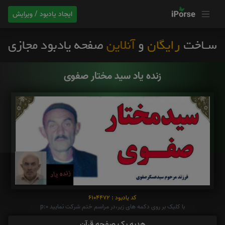
ایجاد یادبود / ویرایش
زنده یاد سید مختار صفوی
کد یادبود : 6104472
با کلیک بر روی دکمه های زیر،در مراسم ختم شرکت نمایید p:0
هدیه یک صفحه قرآن