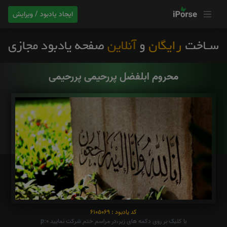
ایجاد یادبود / ویرایش
محروم ابلفضل پررحیمی پررحیمی
کد یادبود : 6105069
با کلیک بر روی دکمه های زیر،در مراسم ختم شرکت نمایید p:0