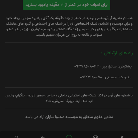
برای اموات خود در کمتر از 3 دقیقه یادبود بسازید
شما در نشریه آی پُرسِه می توانید در کمتر از چند دقیقه یک آگهی یادبود مجازی ایجاد کنید
و برای دوستان و آشنایان لینک اختصاصی آن را در شبکه های اجتماعی و گروه های مختلف
به اشتراک بگذارید و با این کار علاوه بر زنده نگاه داشتن یاد و نام متوفیان عزیز در نثار دعا و
صلوات و فاتحه به روح این عزیزان سهیم باشید.
راه های ارتباطی :
پشتیبان: صادق پور - 09378608043
مدیریت : حسینی - 09123180050
با شماره های فوق در اکثر شبکه های اجتماعی داخلی و خارجی حضور داریم - تلگرام، واتس
اپ، بله، ایتا، روبیکا، سروش، شاد
تمامی حقوق متعلق به موسسه محتوا سازان آراد می باشد