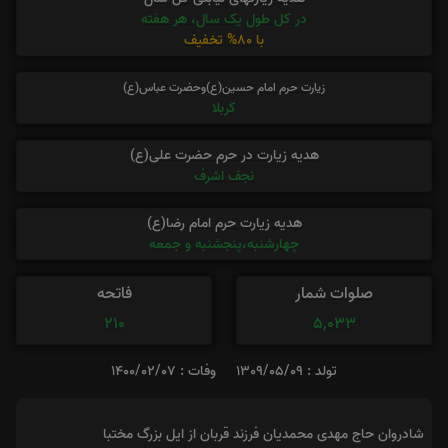
در کل طول یک سال، هر هفته
با 80% تخفیف
زیارت حرم امام حسین(ع)وحضرت عباس(ع)
کربلا
هدیه زیارت در حرم حضرت علی(ع)
نجف اشرف
هدیه زیارت حرم امام رضا(ع)
چهارشنبه،پنجشنبه و جمعه
صلوات شمار
فاتحه
210
5,033
تولد : 1309/05/09
وفات : 1400/02/07
شادروان حاج مهدی محمدیان فرزند قربان از ایل بزرگ مختبا