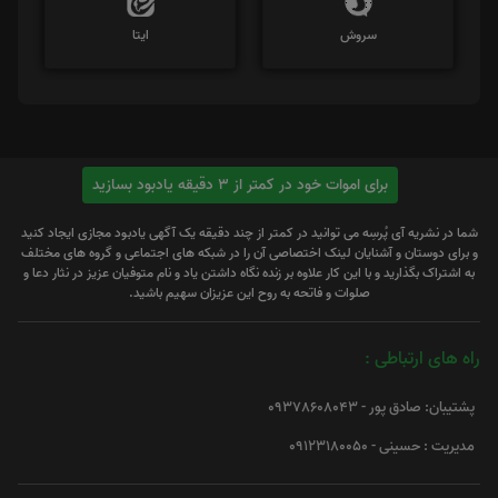
سروش
ایتا
برای اموات خود در کمتر از 3 دقیقه یادبود بسازید
شما در نشریه آی پُرسِه می توانید در کمتر از چند دقیقه یک آگهی یادبود مجازی ایجاد کنید
و برای دوستان و آشنایان لینک اختصاصی آن را در شبکه های اجتماعی و گروه های مختلف
به اشتراک بگذارید و با این کار علاوه بر زنده نگاه داشتن یاد و نام متوفیان عزیز در نثار دعا و
صلوات و فاتحه به روح این عزیزان سهیم باشید.
راه های ارتباطی :
پشتیبان: صادق پور - 09378608043
مدیریت : حسینی - 09123180050