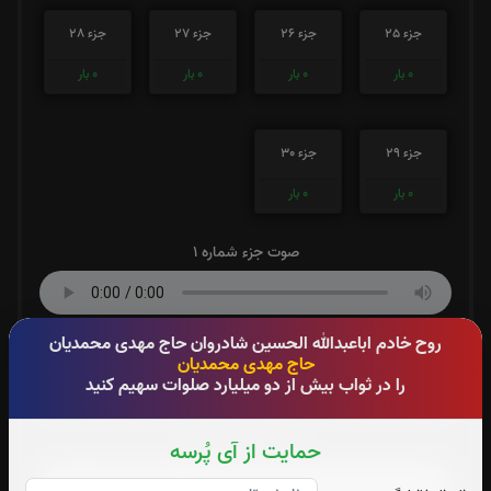
جزء 25
جزء 26
جزء 27
جزء 28
0
بار
0
بار
0
بار
0
بار
جزء 29
جزء 30
0
بار
0
بار
صوت جزء شماره 1
روح خادم اباعبدالله الحسین شادروان حاج مهدی محمدیان
صوت جزء شماره 2
حاج مهدی محمدیان
را در ثواب بیش از دو میلیارد صلوات سهیم کنید
صوت جزء شماره 3
حمایت از آی پُرسه