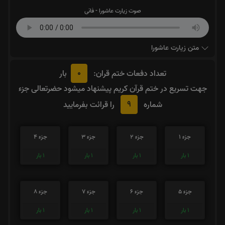
صوت زیارت عاشورا - فانی
متن زیارت عاشورا
0
تعداد دفعات ختم قران:
بار
جهت تسریع در ختم قرآن کریم پیشنهاد میشود حضرتعالی جزء
9
شماره
را قرائت بفرمایید
جزء 1
جزء 2
جزء 3
جزء 4
1
بار
1
بار
1
بار
1
بار
جزء 5
جزء 6
جزء 7
جزء 8
1
بار
1
بار
1
بار
1
بار