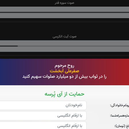
صوت سوره قدر
صوت آیت الکرسی
روح مرحوم
صفرعلی آبخشت
قرائت زیارت عاشورا را تقبل میکنم
را در ثواب بیش از دو میلیارد صلوات سهیم کنید
صوت زیارت عاشورا - فانی
حمایت از آی پُرسه
‌و‌نام‌خانوادگی:
ره‌همراه‌شما:
0
تعداد دفعات ختم قران:
بار
غ (تومان):