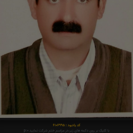
کد یادبود : 6106995
با کلیک بر روی دکمه های زیر،در مراسم ختم شرکت نمایید p:0