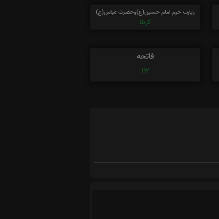
زیارت حرم امام حسین(ع)وحضرت عباس(ع)
کربلا
فاتحه
13