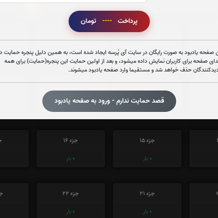
1
 در ختم قرآن کریم پیشنهاد میشود حضرتعالی جزء شماره
را قرائ
پرداخت
----
تومان
جزء 3
جزء 4
ج
 صفحه یادبود به صورت رایگان در سایت آی پُرسه ایجاد شده است، به همین دلیل پنجره حمایت در
0
بار
0
بار
دای صفحه برای کاربران نمایش داده میشود، و بعد از اولین حمایت این پنجره(حمایت) برای همه
دیدکنندگان حذف خواهد شد و مستقیما وارد صفحه یادبود میشوند.
جزء 9
جزء 10
ج
قصد حمایت ندارم - ورود به صفحه یادبود
0
بار
0
بار
جزء 15
جزء 16
جز
0
بار
0
بار
جزء 21
جزء 22
جز
0
بار
0
بار