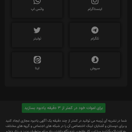
اینستاگرام
واتس اپ
تلگرام
توئیتر
سروش
ایتا
برای اموات خود در کمتر از 3 دقیقه یادبود بسازید
شما در نشریه آی پُرسِه می توانید در کمتر از چند دقیقه یک آگهی یادبود مجازی ایجاد کنید
و برای دوستان و آشنایان لینک اختصاصی آن را در شبکه های اجتماعی و گروه های مختلف
به اشتراک بگذارید و با این کار علاوه بر زنده نگاه داشتن یاد و نام متوفیان عزیز در نثار دعا و