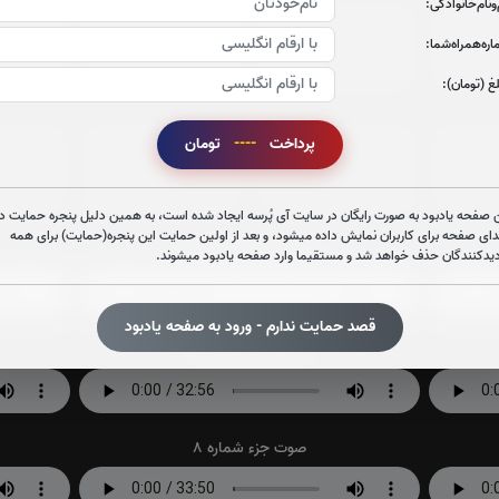
‌و‌نام‌خانوادگی:
جزء 21
جزء 22
جز
ره‌همراه‌شما:
0
بار
0
بار
غ (تومان):
پرداخت
----
تومان
جزء 27
جزء 28
جز
0
بار
0
بار
 صفحه یادبود به صورت رایگان در سایت آی پُرسه ایجاد شده است، به همین دلیل پنجره حمایت در
دای صفحه برای کاربران نمایش داده میشود، و بعد از اولین حمایت این پنجره(حمایت) برای همه
صوت جزء شماره 2
دیدکنندگان حذف خواهد شد و مستقیما وارد صفحه یادبود میشوند.
قصد حمایت ندارم - ورود به صفحه یادبود
صوت جزء شماره 5
صوت جزء شماره 8