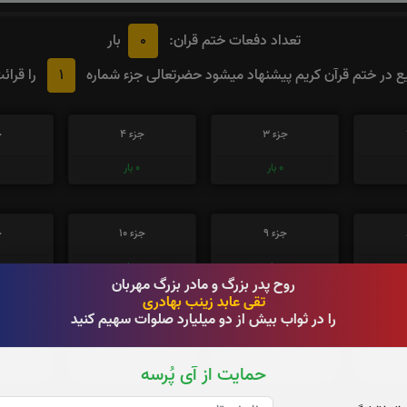
0
تعداد دفعات ختم قران:
بار
1
 در ختم قرآن کریم پیشنهاد میشود حضرتعالی جزء شماره
را قرائ
جزء 3
جزء 4
ج
0
بار
0
بار
جزء 9
جزء 10
ج
0
بار
0
بار
روح پدر بزرگ و مادر بزرگ مهربان
تقی عابد زینب بهادری
را در ثواب بیش از دو میلیارد صلوات سهیم کنید
جزء 15
جزء 16
جز
0
بار
0
بار
حمایت از آی پُرسه